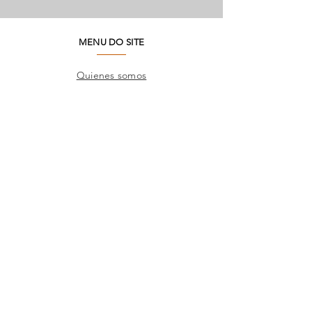
MENU DO SITE
Quienes somos
Medio ambiente
Preguntas frecuentes
SAC
Contacto de fábrica
Productos
Marcos
Corporativo
Catálogos