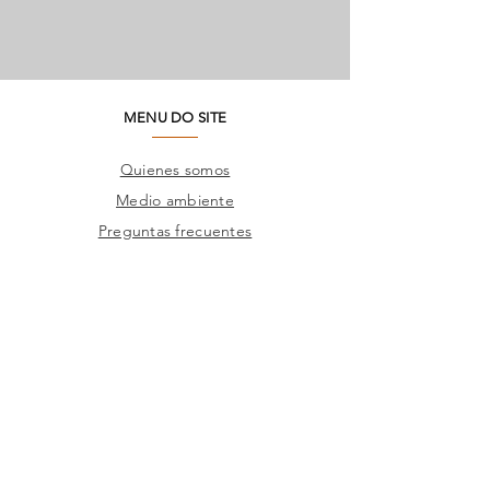
MENU DO SITE
Quienes somos
Medio ambiente
Preguntas frecuentes
SAC
Contacto de fábrica
Productos
Marcos
Corporativo