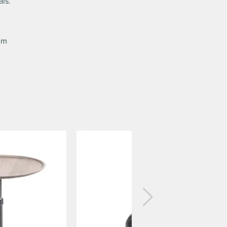
is.
cm