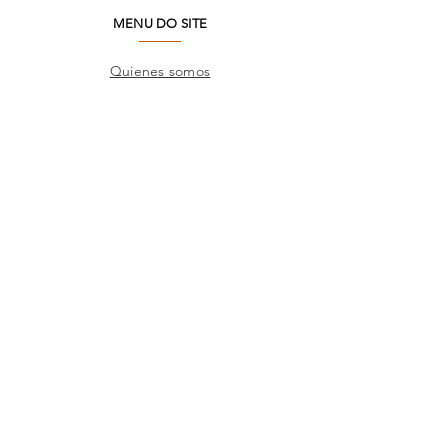
MENU DO SITE
Quienes somos
Medio ambiente
Preguntas frecuentes
SAC
Contacto de fábrica
Productos
Marcos
Corporativo
Catálogos
TIENDAS