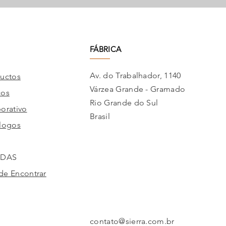
FÁBRICA
Av. do Trabalhador, 1140
uctos
Várzea Grande - Gramado
cos
Rio Grande do Sul
orativo
Brasil
logos
NDAS
e Encontrar
contato@sierra.com.br