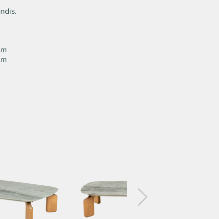
ndis.
cm
cm