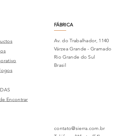
FÁBRICA
Av. do Trabalhador, 1140
uctos
Várzea Grande - Gramado
cos
Rio Grande do Sul
orativo
Brasil
logos
NDAS
e Encontrar
contato@sierra.com.br