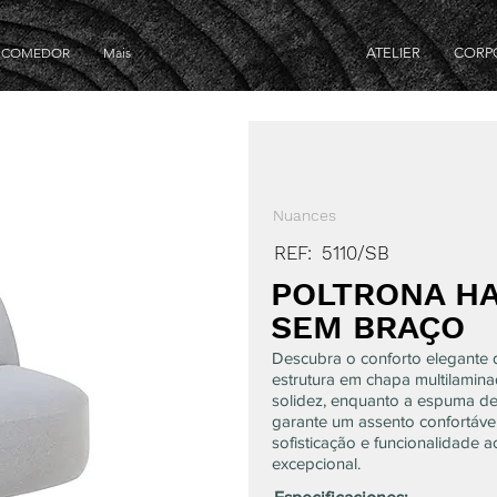
E COMEDOR
Mais
ATELIER
CORP
Nuances
REF:
5110/SB
POLTRONA H
SEM BRAÇO
Descubra o conforto elegante 
estrutura em chapa multilamina
solidez, enquanto a espuma de
garante um assento confortáve
sofisticação e funcionalidade 
excepcional.