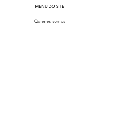
MENU DO SITE
Quienes somos
Medio ambiente
Preguntas frecuentes
SAC
Contacto de fábrica
Productos
Marcos
Corporativo
Catálogos
TIENDAS
Donde