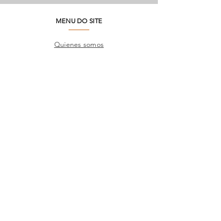
MENU DO SITE
Quienes somos
Medio ambiente
Preguntas frecuentes
SAC
Contacto de fábrica
Productos
Marcos
Corporativo
Catálogos
TIENDAS