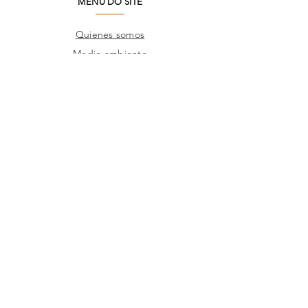
MENU DO SITE
Quienes somos
Medio ambiente
Preguntas frecuentes
SAC
Contacto de fábrica
Productos
Marcos
Corporativo
Catálogos
TIENDAS
Donde