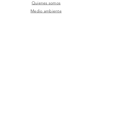
Quienes somos
Medio ambiente
Preguntas frecuentes
SAC
Contacto de fábrica
Productos
Marcos
Corporativo
Catálogos
TIENDAS
Donde
Encontrar