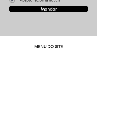
Acepto recibir la noticia.
Mandar
MENU DO SITE
Quienes somos
Medio ambiente
Preguntas frecuentes
SAC
Contacto de fábrica
Productos
Marcos