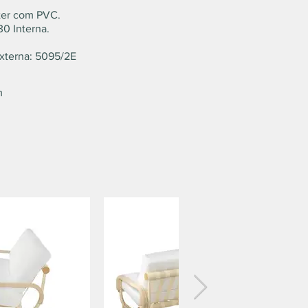
ter com PVC.
0 Interna.
xterna: 5095/2E
m