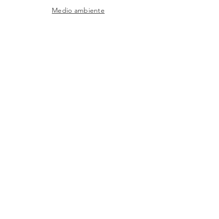
Medio ambiente
Preguntas frecuentes
SAC
Contacto de fábrica
Productos
Marcos
Corporativo
Catálogos
TIENDAS
Donde
Encontrar
FÁBRICA