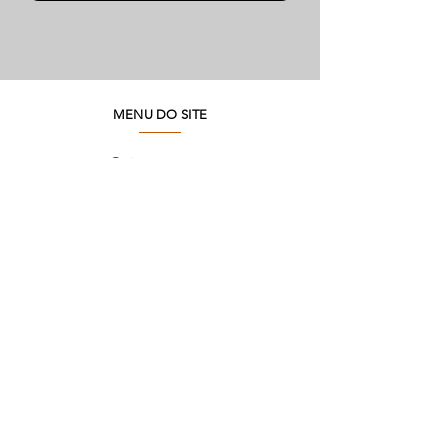
MENU DO SITE
Quienes somos
Medio ambiente
Preguntas frecuentes
SAC
Contacto de fábrica
Productos
Marcos
Corporativo