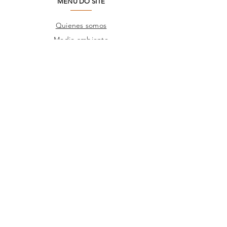
MENU DO SITE
Quienes somos
Medio ambiente
Preguntas frecuentes
SAC
Contacto de fábrica
Productos
Marcos
Corporativo
Catálogos
TIENDAS
Donde