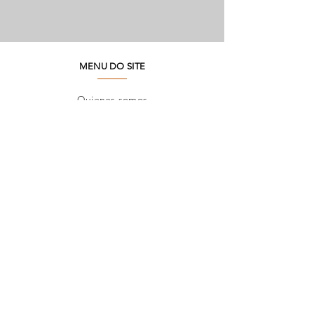
MENU DO SITE
Quienes somos
Medio ambiente
Preguntas frecuentes
SAC
Contacto de fábrica
Productos
Marcos
Corporativo
Catálogos