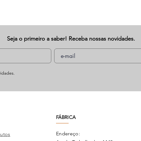
Seja o primeiro a saber! Receba nossas novidades.
idades.
FÁBRICA
Endereço:
utos