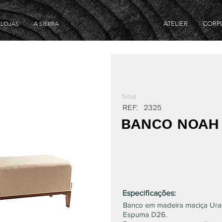
LOJAS
A SIERRA
ATELIER
CORP
Soul
REF:
2325
BANCO NOAH
Especificações:
Banco em madeira maciça Ura
Espuma D26.