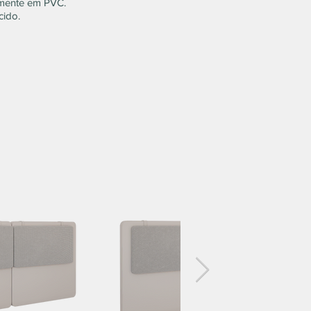
omente em PVC.
cido.