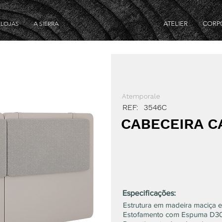
LOJAS
A SIERRA
ATELIER
CORP
Atemporale
REF:
3546C
CABECEIRA C
Especificações:
Estrutura em madeira maciça e
Estofamento com Espuma D30