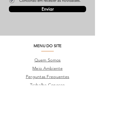
Concordo em receber as novidades.
Enviar
MENU DO SITE
Quem Somos
Meio Ambiente
Perguntas Frequentes
Trabalhe Conosco
Seja um Lojista
SAC
Contato Fábrica
Produtos