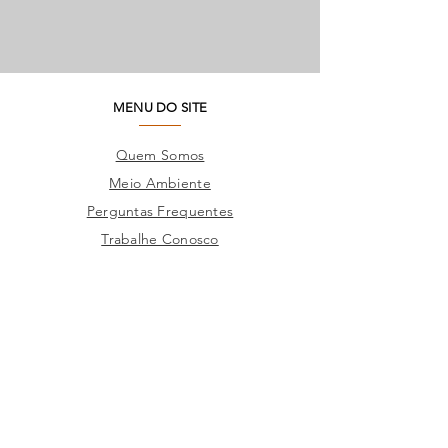
MENU DO SITE
Quem Somos
Meio Ambiente
Perguntas Frequentes
Trabalhe Conosco
Seja um Lojista
SAC
Contato Fábrica
Produtos
Corporativo