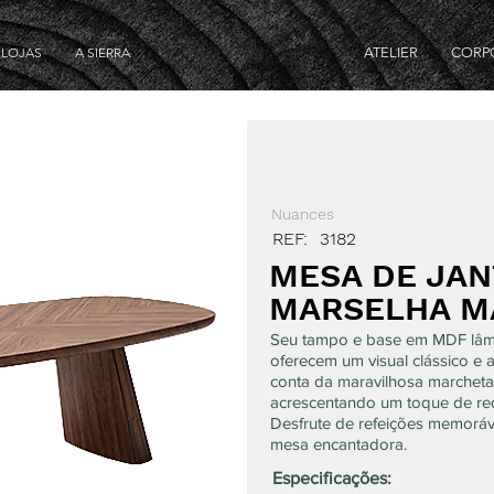
LOJAS
A SIERRA
ATELIER
CORP
Nuances
REF:
3182
MESA DE JAN
MARSELHA M
Seu tampo e base em MDF lâm
oferecem um visual clássico e 
conta da maravilhosa marcheta
acrescentando um toque de req
Desfrute de refeições memoráve
mesa encantadora.
Especificações: