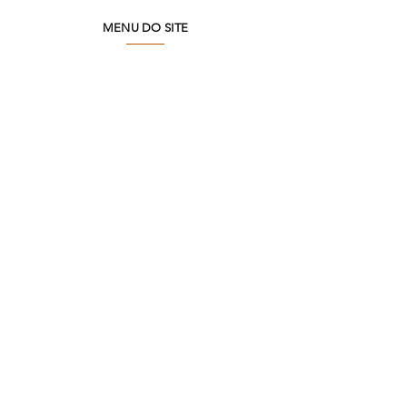
MENU DO SITE
Quem Somos
Meio Ambiente
Perguntas Frequentes
Trabalhe Conosco
Seja um Lojista
SAC
Contato Fábrica
Produtos
Corporativo
Catálogos
Onde Encontrar
FÁBRICA