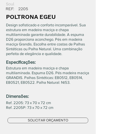
Soul
REF:
2205
POLTRONA EGEU
Design sofisticado e conforto incomparável. Sua
estrutura em madeira maciça e chapa
multilaminada garante durabilidade. A espuma
D26 proporciona aconchego. Pés em madeira
maciça Grandis. Escolha entre costas de Palhas
Sintéticas ou Palha Natural. Uma combinação
perfeita de elegância e qualidade.
Especificações:
Estrutura em madeira maciça e chapa
multilaminada. Espuma D26. Pés madeira maciça
GRANDIS. Palhas Sintéticas: E80512, E80514,
E80521, E80522. Palha Natural: Nt53.
Dimensões:
Ref. 2205: 73 x 70 x 72 cm
Ref. 2205P: 73 x 70 x 72 cm
SOLICITAR ORÇAMENTO