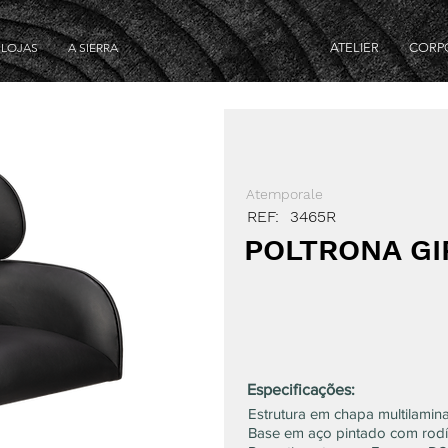
LOJAS
A SIERRA
ATELIER
CORP
Atemporale
REF:
3465R
POLTRONA GI
Especificações:
Estrutura em chapa multilamin
Base em aço pintado com rodí