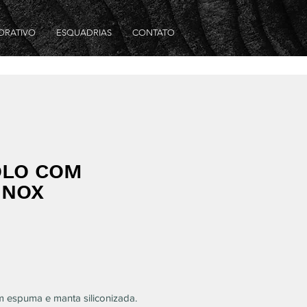
ORATIVO
ESQUADRIAS
CONTATO
OLO COM
INOX
m espuma e manta siliconizada.