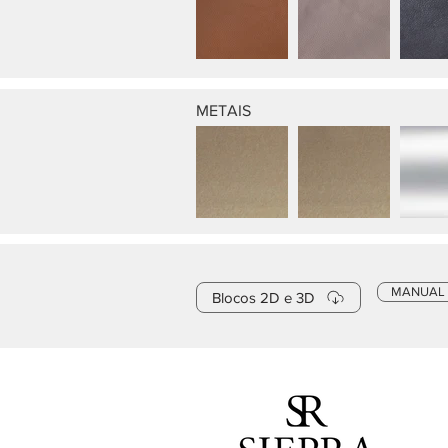
METAIS
MANUAL
Blocos 2D e 3D