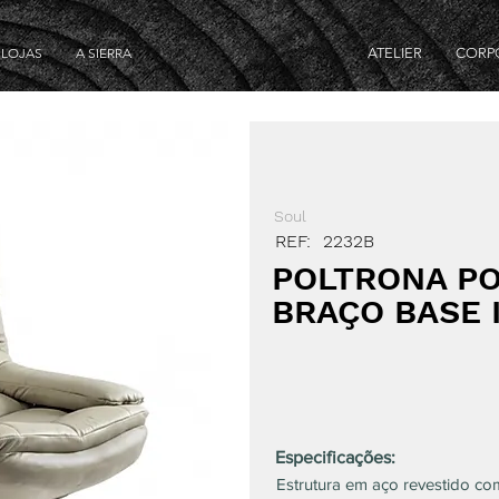
LOJAS
A SIERRA
ATELIER
CORP
Soul
REF:
2232B
POLTRONA P
BRAÇO BASE 
Especificações:
Estrutura em aço revestido co