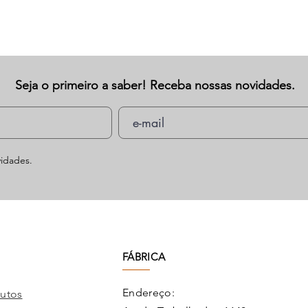
Seja o primeiro a saber! Receba nossas novidades.
idades.
FÁBRICA
Endereço:
utos