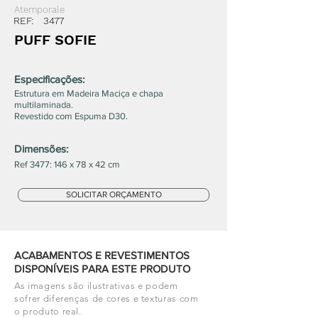
Atemporale
REF:
3477
PUFF SOFIE
Especificações:
Estrutura em Madeira Maciça e chapa
multilaminada.
Revestido com Espuma D30.
Dimensões:
Ref 3477: 146 x 78 x 42 cm
SOLICITAR ORÇAMENTO
ACABAMENTOS E REVESTIMENTOS
DISPONÍVEIS PARA ESTE PRODUTO
As imagens são ilustrativas e podem
sofrer diferenças de cores e texturas com
o produto real.