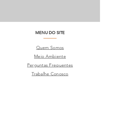
MENU DO SITE
Quem Somos
Meio Ambiente
Perguntas Frequentes
Trabalhe Conosco
Seja um Lojista
SAC
Contato Fábrica
Produtos
Corporativo
Catálogos