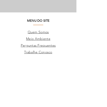
MENU DO SITE
Quem Somos
Meio Ambiente
Perguntas Frequentes
Trabalhe Conosco
Seja um Lojista
SAC
Contato Fábrica
Produtos
Corporativo
Catálogos