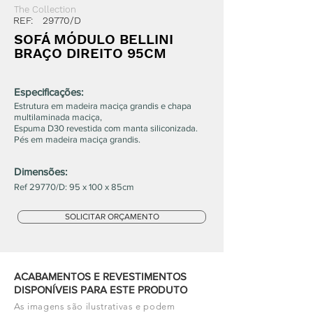
The Collection
REF:
29770/D
SOFÁ MÓDULO BELLINI
BRAÇO DIREITO 95CM
Especificações:
Estrutura em madeira maciça grandis e chapa
multilaminada maciça,
Espuma D30 revestida com manta siliconizada.
Pés em madeira maciça grandis.
Dimensões:
Ref 29770/D: 95 x 100 x 85cm
SOLICITAR ORÇAMENTO
ACABAMENTOS E REVESTIMENTOS
DISPONÍVEIS PARA ESTE PRODUTO
As imagens são ilustrativas e podem