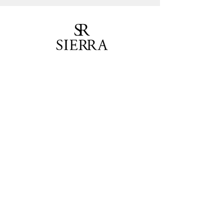
Seja o primeiro a saber!
Receba nossas novidades.
Concordo em receber as novidades.
Enviar