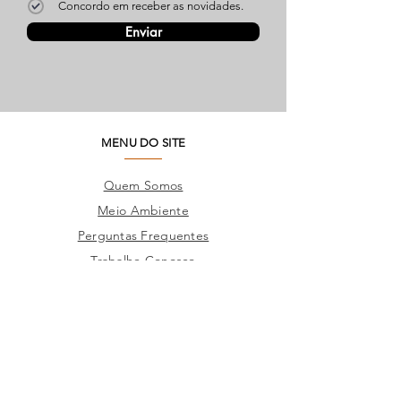
Concordo em receber as novidades.
Enviar
MENU DO SITE
Quem Somos
Meio Ambiente
Perguntas Frequentes
Trabalhe Conosco
Seja um Lojista
SAC
Contato Fábrica
Produtos