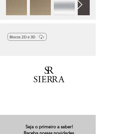
Blocos 2D e 3D
Seja o primeiro a saber!
Receba nossas novidades.