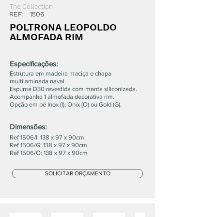
The Collection
REF:
1506
POLTRONA LEOPOLDO
ALMOFADA RIM
Especificações:
Estrutura em madeira maciça e chapa
multilaminada naval.
Espuma D30 revestida com manta siliconizada.
Acompanha 1 almofada decorativa rim.
Opção em pé Inox (I), Onix (O) ou Gold (G).
Dimensões:
Ref 1506/I: 138 x 97 x 90cm
Ref 1506/G: 138 x 97 x 90cm
Ref 1506/O: 138 x 97 x 90cm
SOLICITAR ORÇAMENTO