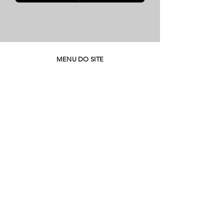
MENU DO SITE
Quem Somos
Meio Ambiente
Perguntas Frequentes
Trabalhe Conosco
Seja um Lojista
SAC
Contato Fábrica
Produtos
Corporativo