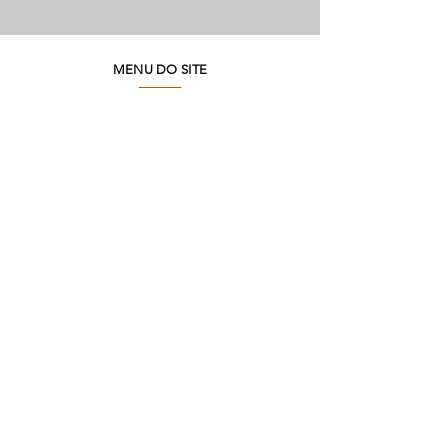
MENU DO SITE
Quem Somos
Meio Ambiente
Perguntas Frequentes
Trabalhe Conosco
Seja um Lojista
SAC
Contato Fábrica
Produtos
Corporativo
Catálogos
Onde Encontrar