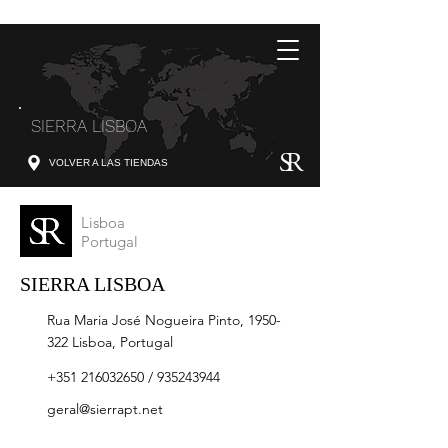
SIERRA LISBOA
VOLVER A LAS TIENDAS
Lisboa
Portugal
SIERRA LISBOA
Rua Maria José Nogueira Pinto,
1950-
322
Lisboa, Portugal
+351 216032650
/
935243944
geral@sierrapt.net