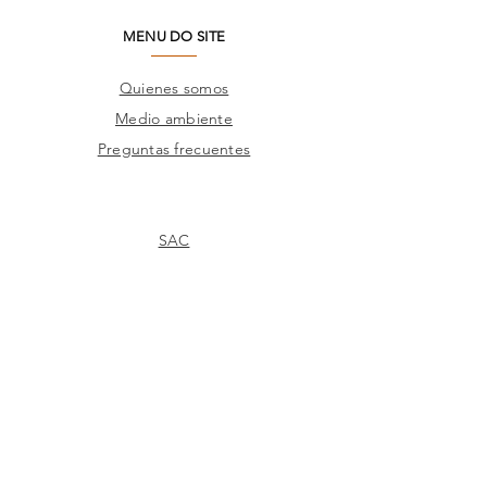
MENU DO SITE
Quienes somos
Medio ambiente
Preguntas frecuentes
SAC
Contacto de fábrica
Productos
Marcos
Corporativo
Catálogos
TIENDAS