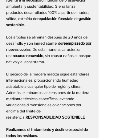
Atenta a la necesidad mundial de preservación
ambiental y sustentabilidad, Sierra lanza
productos desarrollados 100% a partir de madera
sólida, extraída de
repoblación forestal
o de
gestión
sostenible.
Los árboles se eliminan después de 20 años de
desarrollo y son inmediatamente
reemplazado por
nuevas copias
. De esta manera, caracteriza
una
recurso renovable
, sin causar daños al bosque
nativo y al ecosistema.
El secado de la madera maciza sigue estándares
internacionales, proporcionando humedad
adaptable a cualquier tipo de región y clima.
Además, eliminamos las tensiones de la madera
mediante técnicas específicas, evitando
variaciones dimensionales o variaciones por
encima del límite de
resistencia.
RESPONSABILIDAD SOSTENIBLE
Realizamos el tratamiento y destino especial de
todos los residuos.