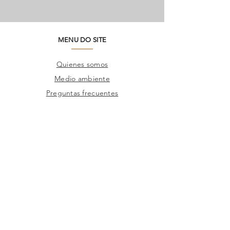
MENU DO SITE
Quienes somos
Medio ambiente
Preguntas frecuentes
SAC
Contacto de fábrica
Productos
Marcos
Corporativo
Catálogos