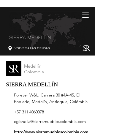
SIERRA MEDELLÍN
VOLVER A LAS TIENDAS
Medellín
Colombia
SIERRA MEDELLÍN
Forever W&L, Carrera 30 #4A-45, El
Poblado, Medelín, Antioquia, Colômbia
+57 311 4060078
cgianella@sierramueblescolombia.com
http://www.sierramueblescolombia.com