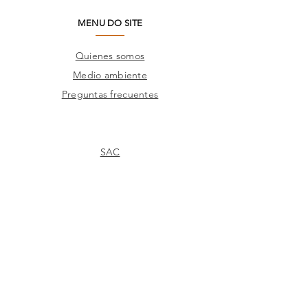
MENU DO SITE
Quienes somos
Medio ambiente
Preguntas frecuentes
SAC
Contacto de fábrica
Productos
Marcos
Corporativo
Catálogos
TIENDAS