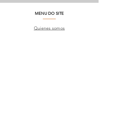
MENU DO SITE
Quienes somos
Medio ambiente
Preguntas frecuentes
SAC
Contacto de fábrica
Productos
Marcos
Corporativo
Catálogos
TIENDAS