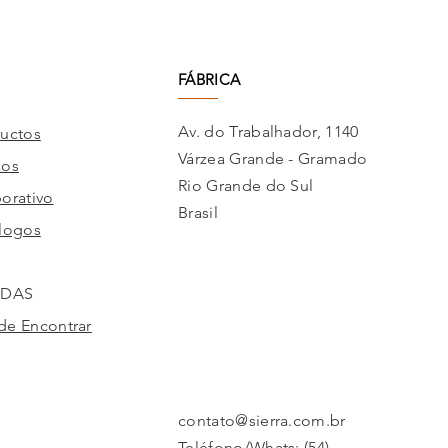
FÁBRICA
Av. do Trabalhador, 1140
uctos
Várzea Grande - Gramado
cos
Rio Grande do Sul
orativo
Brasil
logos
NDAS
e Encontrar
contato@sierra.com.br
Teléfono/Whats: (54)