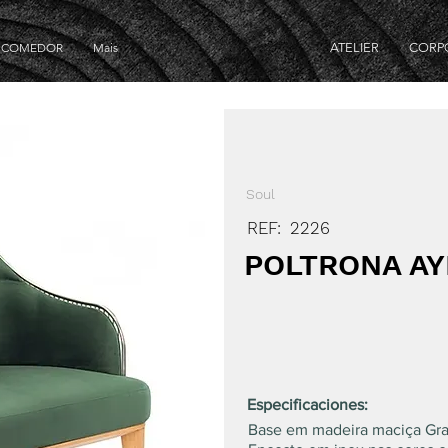
E COMEDOR
Mais
ATELIER
CORP
Soul
REF:
2226
POLTRONA AY
Especificaciones:
Base em madeira maciça Gra