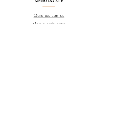
MENU DO SITE
Quienes somos
Medio ambiente
Preguntas frecuentes
SAC
Contacto de fábrica
Productos
Marcos
Corporativo
Catálogos
TIENDAS
Donde