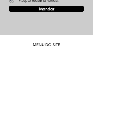
Acepto recibir la noticia.
Mandar
MENU DO SITE
Quienes somos
Medio ambiente
Preguntas frecuentes
SAC
Contacto de fábrica
Productos
Marcos