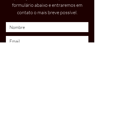
formulário abaixo e entraremos em
contato o mais breve possível.
Acepto los términos y condiciones
Ver
política de privacidade